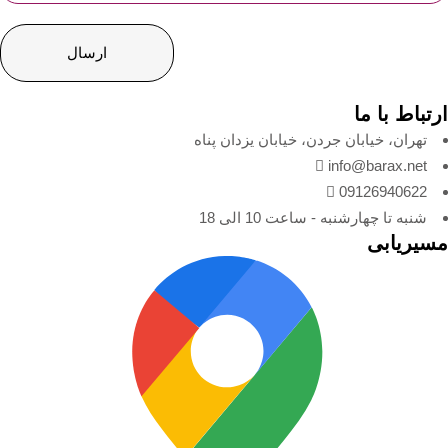
ارتباط با ما
تهران، خیابان جردن، خیابان یزدان پناه
info@barax.net
09126940622
شنبه تا چهارشنبه - ساعت 10 الی 18
مسیریابی